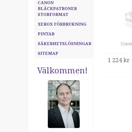
CANON
BLÄCKPATRONER
STORFORMAT
XEROX FÖRBRUKNING
PINTAB
SÄKERHETSLÖSNINGAR
Colot
SITEMAP
1 224 kr
Välkommen!