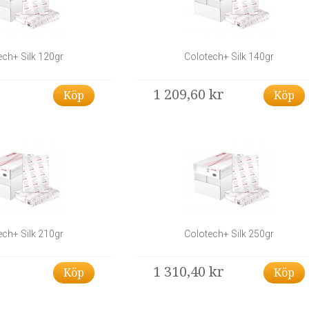
ech+ Silk 120gr
Colotech+ Silk 140gr
1 209,60 kr
Köp
Köp
ech+ Silk 210gr
Colotech+ Silk 250gr
1 310,40 kr
Köp
Köp