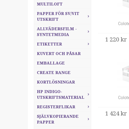
MULTILOFT
PAPPER FÖR SV/VIT
UTSKRIFT
Colot
ALLVÄDERSFILM -
SYNTETMEDIA
1 220 kr
ETIKETTER
KUVERT OCH PÅSAR
EMBALLAGE
CREATE RANGE
KORTLÖSNINGAR
HP INDIGO-
UTSKRIFTSMATERIAL
Colot
REGISTERFLIKAR
1 424 kr
SJÄLVKOPIERANDE
PAPPER