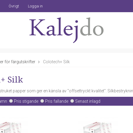
Övrigt
Logga in
r för färgutskrifter
Colotech+ Silk
+ Silk
struket papper som ger en känsla av "offsettryckt kvalitet". Silkbestryknin
amn
Pris stigande
Pris fallande
Senast inlagd