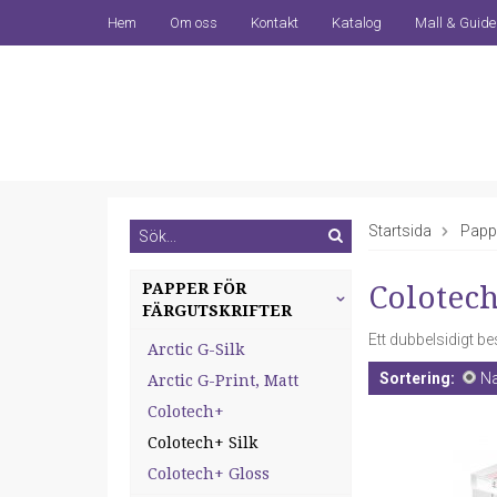
Hem
Om oss
Kontakt
Katalog
Mall & Guide
Startsida
Pappe
PAPPER FÖR
Colotech
FÄRGUTSKRIFTER
Ett dubbelsidigt be
Arctic G-Silk
Sortering:
N
Arctic G-Print, Matt
Colotech+
Colotech+ Silk
Colotech+ Gloss