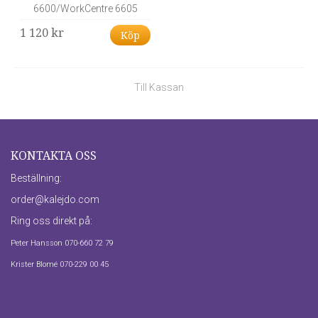
6600/WorkCentre 6605
1 120 kr
Köp
Till Kassan
KONTAKTA OSS
Beställning:
order@kalejdo.com
Ring oss direkt på:
Peter Hansson 070-660 72 79
Krister Blomé 070-229 00 45