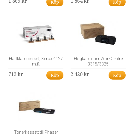
1 869 kr
1 864 kr
Köp
Köp
Häftklammerset, Xerox 4127
Högkap.toner WorkCentre
m.fl.
3315/3325
712 kr
2 420 kr
Köp
Köp
Tonerkassett till Phaser