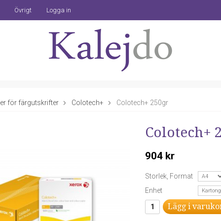
Övrigt
Logga in
r för färgutskrifter
Colotech+
Colotech+ 250gr
Colotech+ 
904 kr
Storlek, Format
Enhet
Lägg i varuko