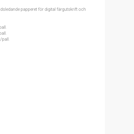
sledande papperet för digital färgutskrift och
all.
all.
/pall.