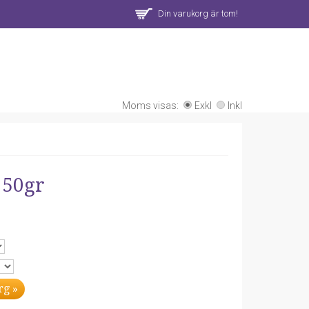
Din varukorg är tom!
Moms visas:
Exkl
Inkl
250gr
rg »