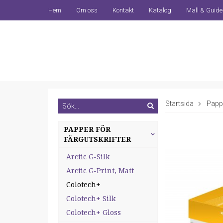
Hem
Om oss
Kontakt
Katalog
Mall & Guide
Startsida
Pappe
PAPPER FÖR
FÄRGUTSKRIFTER
Arctic G-Silk
Arctic G-Print, Matt
Colotech+
Colotech+ Silk
Colotech+ Gloss